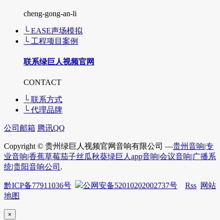
cheng-gong-an-li
└ EASE声场模拟
└ 工程项目案例
联系绿巨人视频官网
CONTACT
└ 联系方式
└ 代理品牌
公司邮箱
腾讯QQ
Copyright © 贵州绿巨人视频官网音响有限公司 —
贵州音响|专
业音响|香蕉草莓茄子丝瓜秋葵绿巨人app音响|会议音响|广播系
统|贵阳音响公司
.
黔ICP备77911036号
公网安备52010202002737号
Rss
网站
地图
×