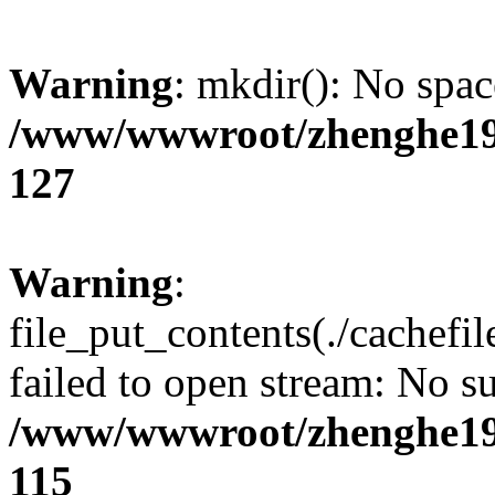
Warning
: mkdir(): No spac
/www/wwwroot/zhenghe19
127
Warning
:
file_put_contents(./cachefi
failed to open stream: No su
/www/wwwroot/zhenghe19
115